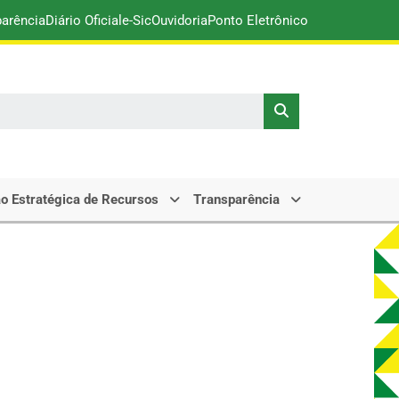
parência
Diário Oficial
e-Sic
Ouvidoria
Ponto Eletrônico
o Estratégica de Recursos
Transparência
o do Acre