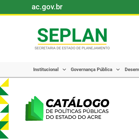
ac.gov.br
Pular
para
o
conteúdo
Institucional
Governança Pública
Desenv
Catálogo