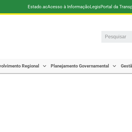
Estado.ac
Acesso à Informação
Legis
Portal da Trans
Search
olvimento Regional
Planejamento Governamental
Gestã
 de Políticas Públicas do Estad