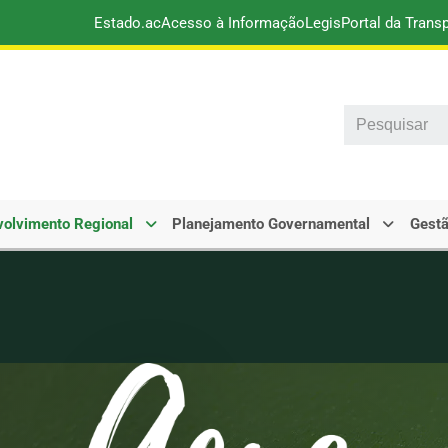
Estado.ac
Acesso à Informação
Legis
Portal da Trans
Search
olvimento Regional
Planejamento Governamental
Gestã
 Números