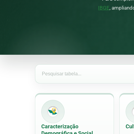
IBGE
, ampliand
Pesquisar tabela
Caracterização
Cul
Demográfica e Social