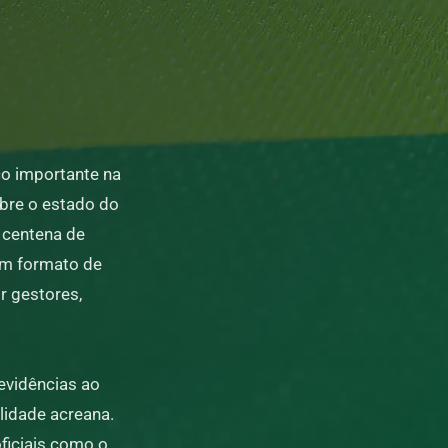
o importante na
obre o estado do
 centena de
em formato de
or gestores,
evidências ao
lidade acreana.
ficiais como o