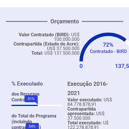
Orçamento
Valor Contratado (BIRD):
US$
100.000.000
Contrapartida (Estado do Acre):
72%
US$ 37.500.000
Contratado - BIRD
Total:
US$ 137.500.000
0
137,5
% Executado
Execução 2016-
2021
dos Recursos
61
%
Contratados
Valor executado:
US$
84.778.878,91
Contrapartida
apresentada:
US$
do Total do Programa
37.500.000
(incluindo
Total executado:
U$
64
%
contrapartida)
122.278.878,91