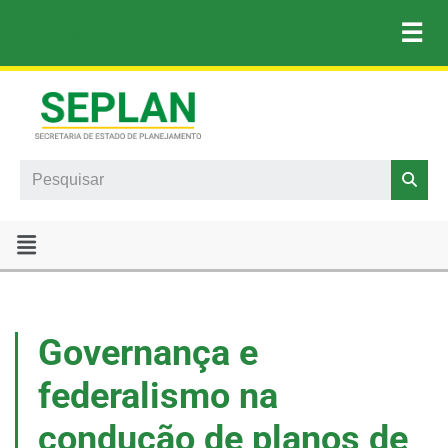
☰
ac.gov.br
Pular
para
o
conteúdo
Search
Governança e
federalismo na
condução de planos de