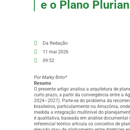
e o Plano Pluria
Da Redação
11 mai 2026
09:52
Por Marky Brito*
Resumo
O presente artigo analisa a arquitetura de pl
curto prazo, a partir da convergência entre a
2024–2027). Parte-se do problema da recorren
brasileiros, particularmente na Amazônia, ond
medida a integração multinível do planejament
é qualitativa, baseada em análise documental 
referencial teórico articula os conceitos de p
elevado grau de alinhamento entre diretrizes e