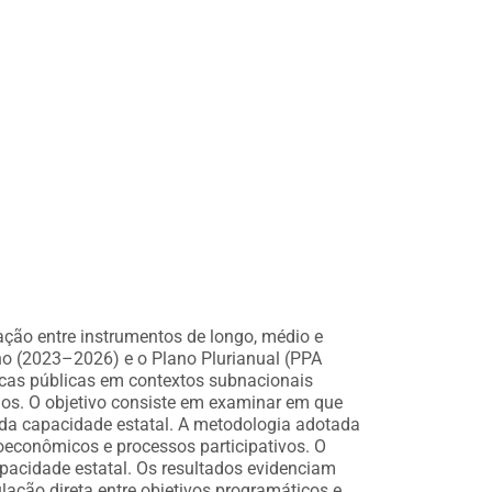
ação entre instrumentos de longo, médio e
rno (2023–2026) e o Plano Plurianual (PPA
icas públicas em contextos subnacionais
ados. O objetivo consiste em examinar em que
e da capacidade estatal. A metodologia adotada
oeconômicos e processos participativos. O
apacidade estatal. Os resultados evidenciam
lação direta entre objetivos programáticos e