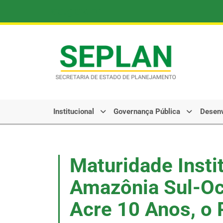
ac.gov.br
Pular
para
o
conteúdo
Institucional
Governança Pública
Desenv
Maturidade Insti
Amazônia Sul-Oc
Acre 10 Anos, o 