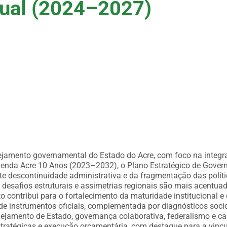
nual (2024–2027)
anejamento governamental do Estado do Acre, com foco na integr
 Agenda Acre 10 Anos (2023–2032), o Plano Estratégico de Gove
te descontinuidade administrativa e da fragmentação das polít
e desafios estruturais e assimetrias regionais são mais acentu
o contribui para o fortalecimento da maturidade institucional 
de instrumentos oficiais, complementada por diagnósticos soci
lanejamento de Estado, governança colaborativa, federalismo e c
stratégicas e execução orçamentária, com destaque para a vincu