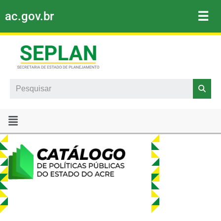
☰
ac.gov.br
Pular
para
o
conteúdo
Search