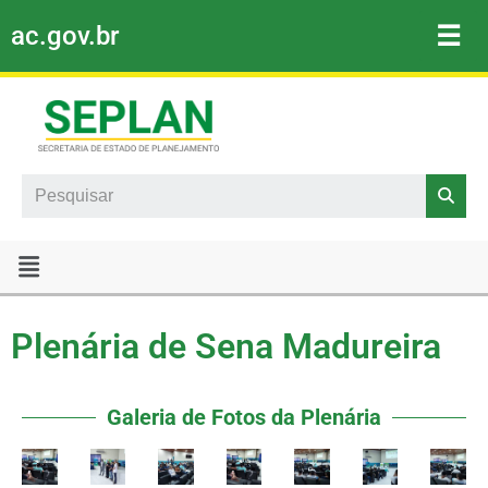
☰
ac.gov.br
Pular
para
o
conteúdo
Search
Plenária de Sena Madureira
Galeria de Fotos da Plenária​