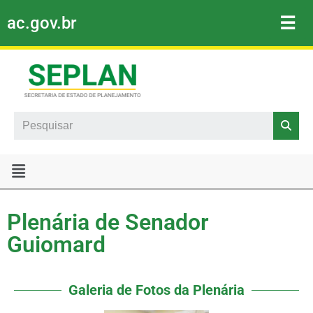
☰
ac.gov.br
Pular
para
o
conteúdo
Search
Plenária de Senador
Guiomard
Galeria de Fotos da Plenária​