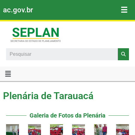
☰
ac.gov.br
Pular
para
o
conteúdo
Search
Plenária de Tarauacá
Galeria de Fotos da Plenária​