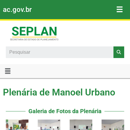
☰
ac.gov.br
Pular
para
o
conteúdo
Search
Plenária de Manoel Urbano
Galeria de Fotos da Plenária​