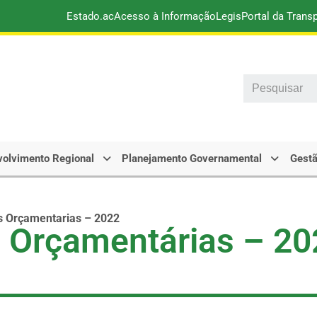
Estado.ac
Acesso à Informação
Legis
Portal da Trans
Search
olvimento Regional
Planejamento Governamental
Gestã
es Orçamentarias – 2022
es Orçamentárias – 2