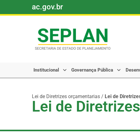
ac.gov.br
Pular
para
o
conteúdo
Institucional
Governança Pública
Desenv
Lei de Diretrizes orçamentarias
/
Lei de Diretriz
Lei de Diretriz