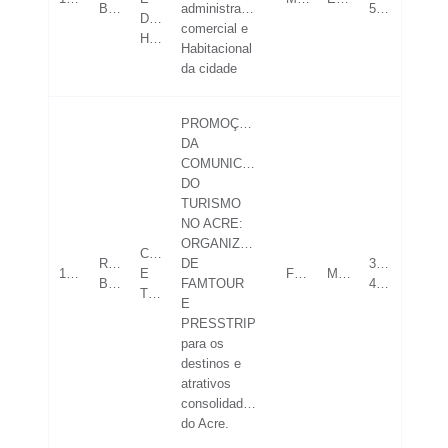
Branco
administrativo,
52
DIREITOS
comercial e
HUMANOS
Habitacional
da cidade
PROMOÇÃO
DA
COMUNICAÇÃO
DO
TURISMO
NO ACRE:
ORGANIZAÇÃO
CULTURA
Rio
DE
36-
19/05/2023
E
FEMININO
MESTRADO
Branco
FAMTOUR
42
TURISMO
E
PRESSTRIP
para os
destinos e
atrativos
consolidados
do Acre.