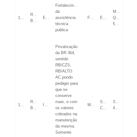
Fortalecimento
da
MAIOR
Rio
19/05/2023
ECONOMIA
assistência
FEMININO
ESPECIALIZAÇÃO
QUE
Branco
técnica
53
publica
Privatização
da BR 364,
sentido
RB/CZS,
RB/ALTO
AC pondo
pedágio para
que se
conserve
Rio
mais, e com
SUPERIOR
36-
19/05/2023
INFRAESTRUTURA
MASCULINO
Branco
os valores
COMPLETO
42
cobrados na
manutenção
da mesma.
Somente