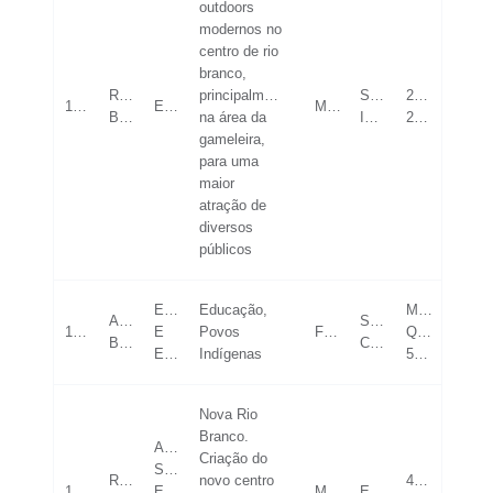
outdoors
modernos no
centro de rio
branco,
Rio
principalmente
SUPERIOR
20-
17/05/2023
ECONOMIA
MASCULINO
Branco
na área da
INCOMPLETO
25
gameleira,
para uma
maior
atração de
diversos
públicos
EDUCAÇÃO
Educação,
MAIOR
Assis
SUPERIOR
18/05/2023
E
Povos
FEMININO
QUE
Brasil
COMPLETO
ESPORTE
Indígenas
53
Nova Rio
Branco.
ASSISTÊNCIA
Criação do
SOCIAL
Rio
novo centro
43-
18/05/2023
E
MASCULINO
ESPECIALIZAÇÃO