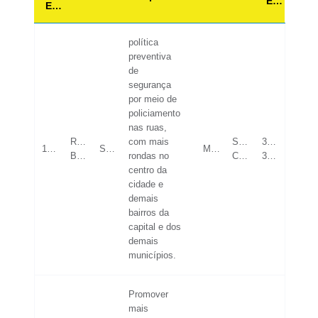
Etaria
Envio
política
preventiva
de
segurança
por meio de
policiamento
nas ruas,
Rio
com mais
SUPERIOR
31-
16/05/2023
SEGURANÇA
MASCULINO
Branco
rondas no
COMPLETO
35
centro da
cidade e
demais
bairros da
capital e dos
demais
municípios.
Promover
mais