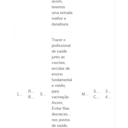
assim,
teremos
uma estrada
melhor e
duradoura.
Trazer o
profissional
de saúde
junto as
creches,
escolas de
ensino
fundamental
e médio,
Rio
para
SUPERIOR
36-
19/05/2023
SAÚDE
MASCULINO
Branco
vacinação.
COMPLETO
42
Assim,
Evitar filas
desnecessária
nos postos
de saúde,