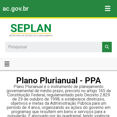
☰
ac.gov.br
Pular
para
o
conteúdo
Search
Plano Plurianual - PPA
Plano Plurianual é o instrumento de planejamento
governamental de médio prazo, previsto no artigo 165 da
Constituição Federal, regulamentado pelo Decreto 2.829
de 29 de outubro de 1998, e estabelece diretrizes,
objetivos e metas da Administração Pública para um
período de 4 anos, organizando as ações do governo em
programas que resultem em bens e serviços para a
população. É aprovado por lei quadrienal, tendo vigência