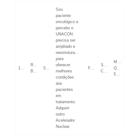
Sou
paciente
oncológico e
percebo o
UNACON
precisa ser
ampliado e
reestruturado
para
MAIOR
Rio
oferecer
SUPERIOR
19/05/2023
SAÚDE
FEMININO
QUE
Branco
melhores
COMPLETO
53
condições
aos
pacientes
em
tratamento.
Adquirir
outro
Acelerador
Nuclear.