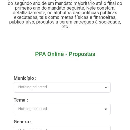
do segundo ano de um mandato majoritário até o final do
primeiro ano do mandato seguinte. Nele constam,
detalhadamente, os atributos das políticas públicas
executadas, tais como metas físicas e financeiras,
público-alvo, produtos a serem entregues à sociedade,
etc.
PPA Online - Propostas
Município :
Nothing selected
Tema :
Nothing selected
Genero :