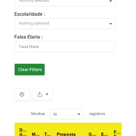
Nothing selected
Escolaridade :
Nothing selected
Faixa Etaria :
Clear Filters
Spacer
Mostrar
registros
10
Data
Faixa
de
Município
Tema
Proposta
Genero
Escolaridade