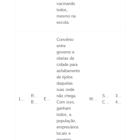
vacinando
todos,
mesmo na
escola.
Convênio
entre
governo e
olarias da
cidade para
asfaltamento
de tijolos
daquelas
ruas onde
Rio
não chega.
SUPERIOR
36-
19/05/2023
ECONOMIA
MASCULINO
Branco
Com isso,
COMPLETO
42
ganham
todos, a
população,
empresários
locais e
governo,