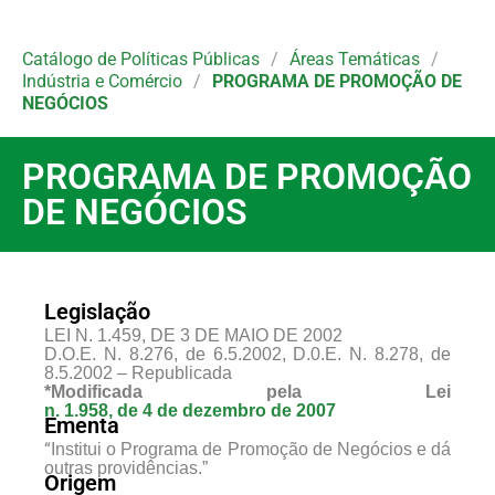
Catálogo de Políticas Públicas
/
Áreas Temáticas
/
Indústria e Comércio
/
PROGRAMA DE PROMOÇÃO DE
NEGÓCIOS
PROGRAMA DE PROMOÇÃO
DE NEGÓCIOS
Legislação​
LEI N. 1.459, DE 3 DE MAIO DE 2002
D.O.E. N. 8.276, de 6.5.2002, D.0.E. N. 8.278, de
8.5.2002 – Republicada
*Modificada pela Lei
n. 1.958, de 4 de dezembro de 2007
Ementa
“
Institui o Programa de Promoção de Negócios e dá
outras providências.”
Origem