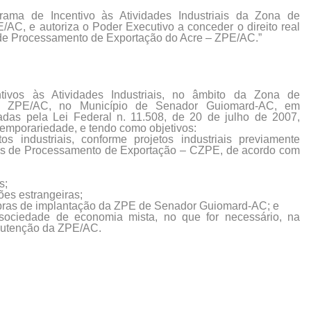
ma de Incentivo às Atividades Industriais da Zona de
C, e autoriza o Poder Executivo a conceder o direito real
 de Processamento de Exportação do Acre – ZPE/AC.”
tivos às Atividades Industriais, no âmbito da Zona de
– ZPE/AC, no Município de Senador Guiomard-AC, em
ladas pela Lei Federal n. 11.508, de 20 de julho de 2007,
temporariedade, e tendo como objetivos:
s industriais, conforme projetos industriais previamente
as de Processamento de Exportação – CZPE, de acordo com
s;
ões estrangeiras;
bras de implantação da ZPE de Senador Guiomard-AC; e
sociedade de economia mista, no que for necessário, na
nutenção da ZPE/AC.