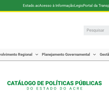
Estado.ac
Acesso à Informação
Legis
Portal da Trans
Search
olvimento Regional
Planejamento Governamental
Gestã