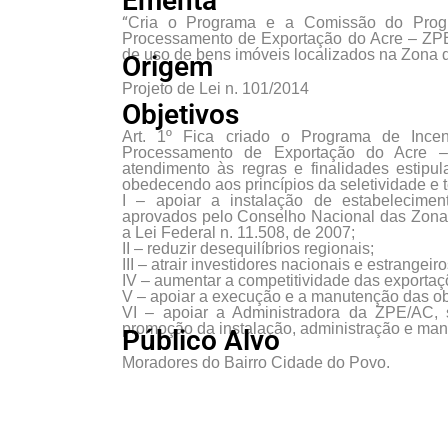
Ementa
“
Cria o Programa e a Comissão do Progra
Processamento de Exportação do Acre – ZPE/A
de uso de bens imóveis localizados na Zona
Origem
Projeto de Lei n. 101/2014
Objetivos
Art. 1º Fica criado o Programa de Incen
Processamento de Exportação do Acre 
atendimento às regras e finalidades estipu
obedecendo aos princípios da seletividade e 
I – apoiar a instalação de estabelecimento
aprovados pelo Conselho Nacional das Zon
a Lei Federal n. 11.508, de 2007;
II – reduzir desequilíbrios regionais;
III – atrair investidores nacionais e estrangeiro
IV – aumentar a competitividade das exportaç
V – apoiar a execução e a manutenção das o
VI – apoiar a Administradora da ZPE/AC, 
promoção da instalação, administração e ma
Público Alvo
Moradores do Bairro Cidade do Povo.