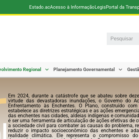
Estado.ac
Acesso à Informação
Legis
Portal da Trans
Search
olvimento Regional
Planejamento Governamental
Gestã
Em 2024, durante a catástrofe que se abateu sobre dez
virtude das devastadoras inundações, o Governo do Ac
Enfrentamento às Enchentes. O Plano, construído com o 
estabelece as diretrizes estratégicas e as ações emergenci
das enchentes nas cidades, aldeias indígenas e comunidade
é ser uma ferramenta de articulação de ações efetivas de c
a sociedade civil para combater as causas do problema, rec
reduzir o impacto socioeconômico das enchentes e ada
realidade climática. Ele representa o compromisso 