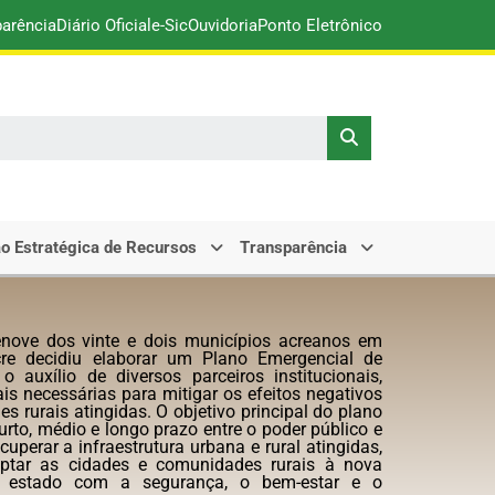
parência
Diário Oficial
e-Sic
Ouvidoria
Ponto Eletrônico
o Estratégica de Recursos
Transparência
enove dos vinte e dois municípios acreanos em
re decidiu elaborar um Plano Emergencial de
auxílio de diversos parceiros institucionais,
ais necessárias para mitigar os efeitos negativos
s rurais atingidas.
O objetivo principal do plano
urto, médio e longo prazo entre o poder público e
uperar a infraestrutura urbana e rural atingidas,
ptar as cidades e comunidades rurais à nova
do estado com a segurança, o bem-estar e o